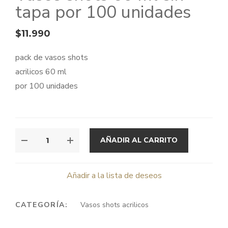
tapa por 100 unidades
$
11.990
pack de vasos shots
acrilicos 60 ml
por 100 unidades
VASOS
AÑADIR AL CARRITO
SHOTS
60
ML
Añadir a la lista de deseos
SIN
TAPA
CATEGORÍA:
Vasos shots acrilicos
POR
100