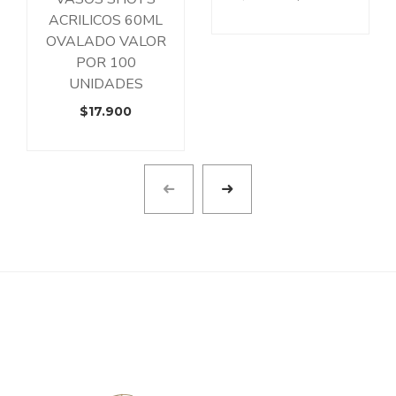
precio
precio
ACRILICOS 60ML
original
actual
OVALADO VALOR
era:
es:
POR 100
$11.990.
$9.990.
UNIDADES
$
17.900