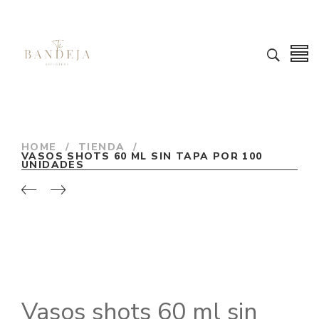
HOME
/
TIENDA
/
VASOS SHOTS 60 ML SIN TAPA POR 100
UNIDADES
Vasos shots 60 ml sin