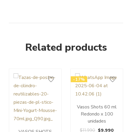
UNIDADES
CANTIDAD
Related products
-17%
Vasos Shots 60 ml
Redondo x 100
unidades
El
El
$
11.990
$
9.990
VASOS SHOTS