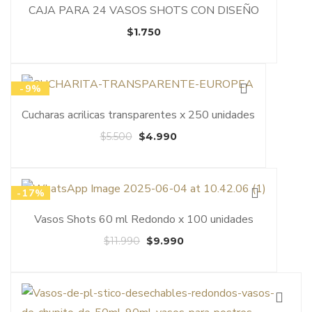
CAJA PARA 24 VASOS SHOTS CON DISEÑO
$
1.750
-9%
Cucharas acrilicas transparentes x 250 unidades
El
El
$
5.500
$
4.990
precio
precio
original
actual
era:
es:
-17%
$5.500.
$4.990.
Vasos Shots 60 ml Redondo x 100 unidades
El
El
$
11.990
$
9.990
precio
precio
original
actual
era:
es:
$11.990.
$9.990.