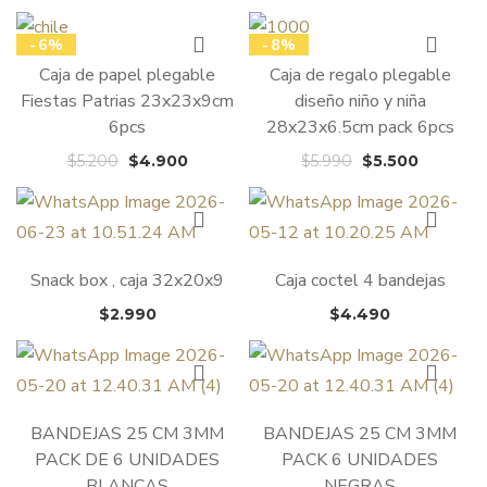
-6%
-8%
Caja de papel plegable
Caja de regalo plegable
Fiestas Patrias 23x23x9cm
diseño niño y niña
6pcs
28x23x6.5cm pack 6pcs
El
El
El
El
$
5.200
$
4.900
$
5.990
$
5.500
precio
precio
precio
precio
original
actual
original
actual
era:
es:
era:
es:
$5.200.
$4.900.
$5.990.
$5.500.
Snack box , caja 32x20x9
Caja coctel 4 bandejas
$
2.990
$
4.490
BANDEJAS 25 CM 3MM
BANDEJAS 25 CM 3MM
PACK DE 6 UNIDADES
PACK 6 UNIDADES
BLANCAS
NEGRAS