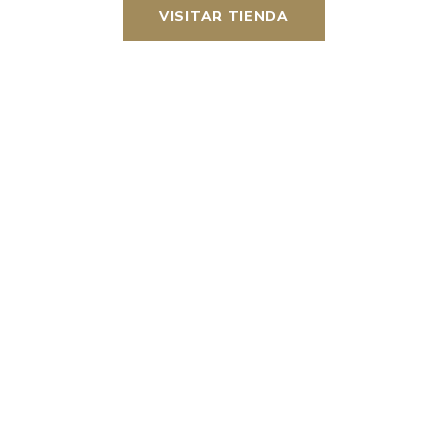
VISITAR TIENDA
Tu bandeja repostera
CONTÁCTANOS