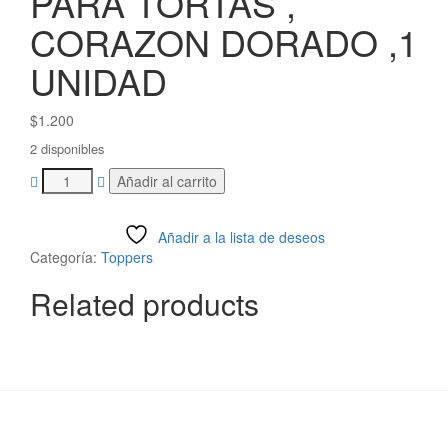
PARA TORTAS ,
CORAZON DORADO ,1
UNIDAD
$
1.200
2 disponibles
TOPPERS
Añadir al carrito
ACRILICO
PARA
TORTAS
Añadir a la lista de deseos
,
Categoría:
Toppers
CORAZON
Related products
DORADO
,1
UNIDAD
cantidad