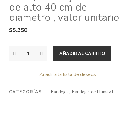
de alto 40 cm de
diametro , valor unitario
$
5.350
BASE
AÑADIR AL CARRITO
/
BANDEJA
27
Añadir a la lista de deseos
MM
DE
CATEGORÍAS:
Bandejas
,
Bandejas de Plumavit
ALTO
40
CM
DE
DIAMETRO
,