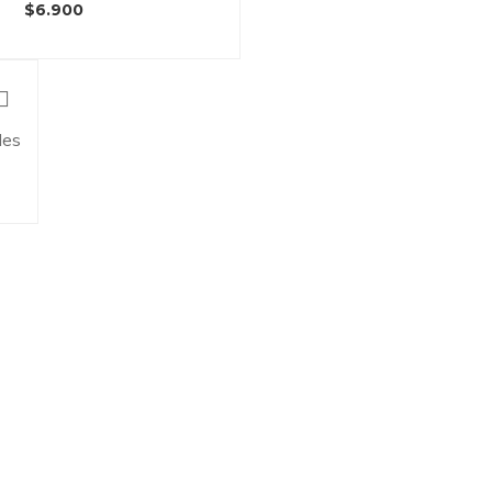
$
6.900
des