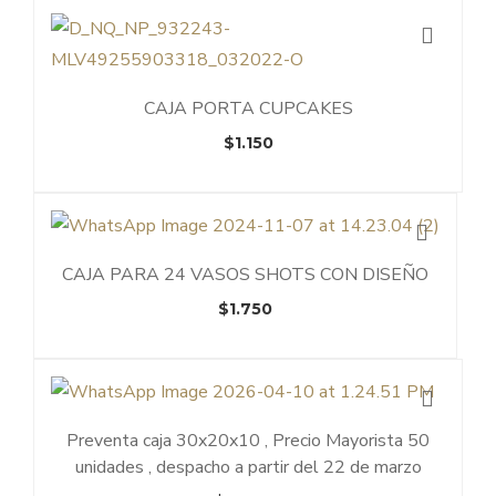
era:
es:
$9.000.
$8.500.
CAJA PORTA CUPCAKES
$
1.150
CAJA PARA 24 VASOS SHOTS CON DISEÑO
$
1.750
Preventa caja 30x20x10 , Precio Mayorista 50
unidades , despacho a partir del 22 de marzo