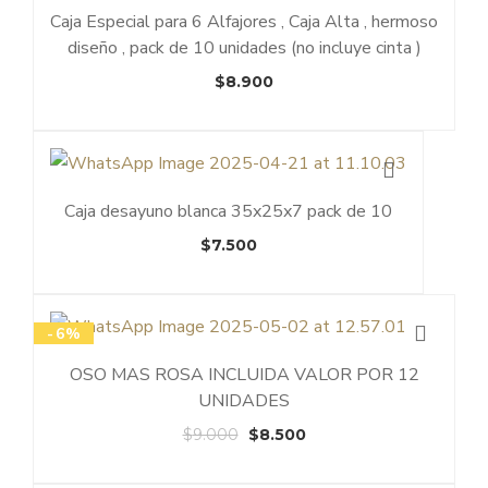
Caja Especial para 6 Alfajores , Caja Alta , hermoso
diseño , pack de 10 unidades (no incluye cinta )
$
8.900
Caja desayuno blanca 35x25x7 pack de 10
$
7.500
-6%
OSO MAS ROSA INCLUIDA VALOR POR 12
UNIDADES
El
El
$
9.000
$
8.500
precio
precio
original
actual