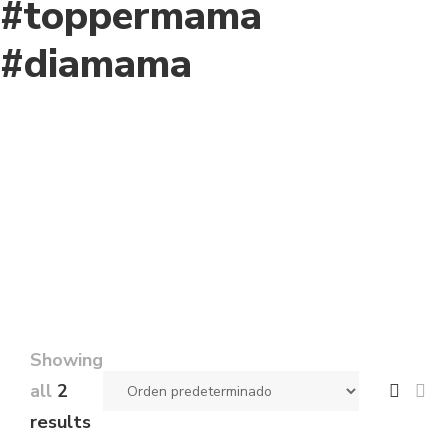
#toppermama
#diamama
Showing
all
2
results